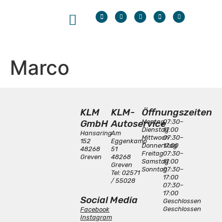
Marco
KLM
KLM-
Öffnungszeiten
GmbH
Autoservice
Montag
07:30–
Dienstag
17:00
Hansaring
Am
Mittwoch
07:30–
152
Eggenkamp
Donnerstag
17:00
48268
51
Freitag
07:30–
Greven
48268
Samstag
17:00
Greven
Sonntag
07:30–
Tel: 02571
17:00
/ 55028
07:30–
17:00
Social Media
Geschlossen
Geschlossen
Facebook
Instagram